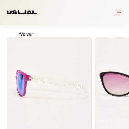
INICIO
Volver
COLECCIÓN
Todos
Adultos
Niños
NUESTRA VISIÓN
BLOG
DÓNDE ESTAMOS
ESP
POR