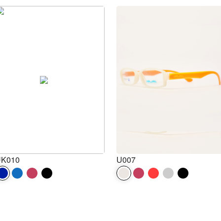
K010
U007