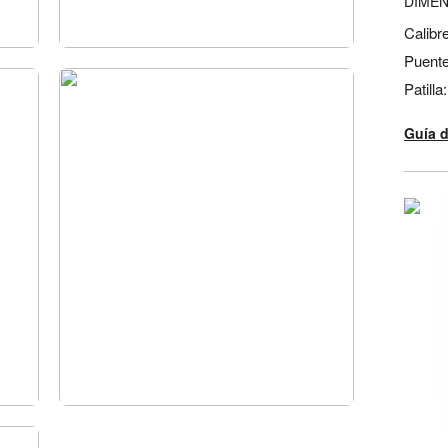
DIME
Calibr
Puente
Patilla
Guía 