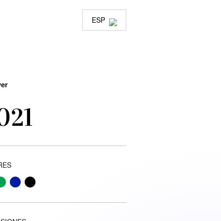
ESP
ver
021
RES