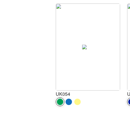
UK054
U