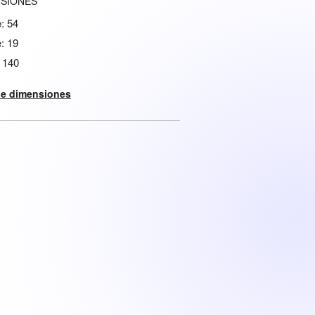
NSIONES
e: 54
: 19
: 140
de dimensiones