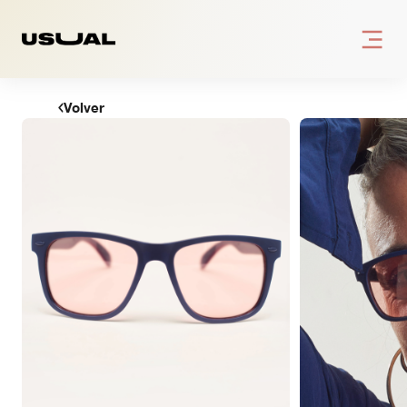
INICIO
Volver
COLECCIÓN
Todos
Adultos
Niños
NUESTRA VISIÓN
BLOG
DÓNDE ESTAMOS
ESP
POR