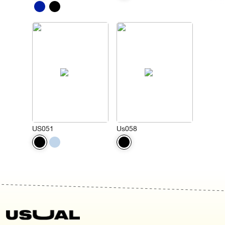
US051
Us058